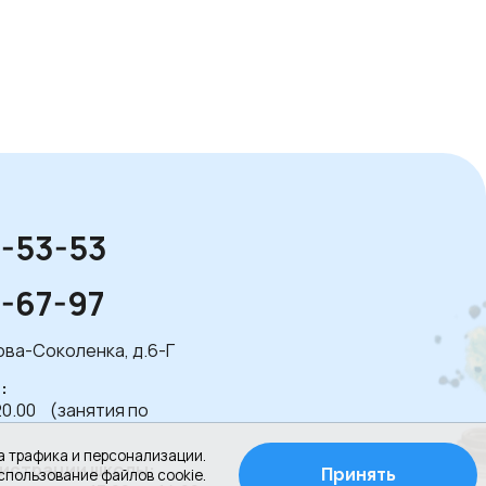
1-53-53
1-67-97
лова-Соколенка, д.6-Г
:
20.00 (занятия по
а трафика и персонализации.
истрации школы:
Принять
спользование файлов cookie.