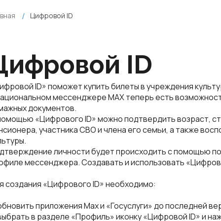
авная
Цифровой ID
Цифровой ID
ифровой ID» поможет купить билеты в учреждения культ
национальном мессенджере MАХ теперь есть возможност
мажных документов.
помощью «Цифрового ID» можно подтвердить возраст, ст
нсионера, участника СВО и члена его семьи, а также вос
льтуры.
дтверждение личности будет происходить с помощью п
офиле мессенджера. Создавать и использовать «Цифровой
я создания «Цифрового ID» необходимо:
обновить приложения Мax и «Госуслуги» до последней ве
выбрать в разделе «Профиль» иконку «Цифровой ID» и наж