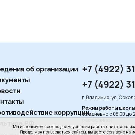
+7 (4922) 3
едения об организации
окументы
+7 (4922) 3
вости
г. Владимир, ул. Соко
нтакты
Режим работы школы
отиводействие коррупции
ежедневно с 08.00 до 
расписанию)
льтура РФ
Мы используем cookies для улучшения работы сайта, анализ
Режим работы админ
Продолжая пользоваться сайтом, вы даете согласие на и
циальности