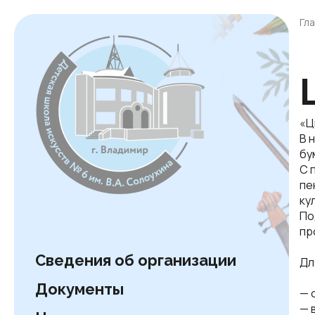
Гл
«Ц
В 
бу
С 
пе
ку
По
пр
Сведения об организации
Дл
Документы
— 
— 