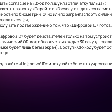
дать согласие на «Вход по лицу или отпечатку пальца»;
нажать на кнопку «Перейти в «Госуслуги», дать согласие
чности по биометрии: очно или по загранпаспорту онлайн
сделать селфи;
получить подтверждение о том, что «Цифровой ID» готов.
ифровой ID» будет действителен только на том устройств
намический QR-код обновляется каждые 30 секунд; сдела
имке будет лишь белый экран). Доступ к QR-коду будет ос
льца.
здавайте «Цифровой ID» и покупайте билеты в учреждени