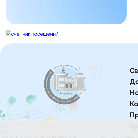
Св
Д
Но
Ко
Пр
Ку
© 2025 Школа искусств № 6 во Владимире
Политика конфиден