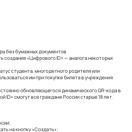
уры без бумажных документов.
ь создания «Цифрового ID» — аналога некоторых
атус студента, многодетного родителя или
пользоваться им при покупке билета в учреждения
остоянно обновляющегося динамического QR-кода в
 ID» смогут все граждане России старше 18 лет.
рсии;
ать на кнопку «Создать»;