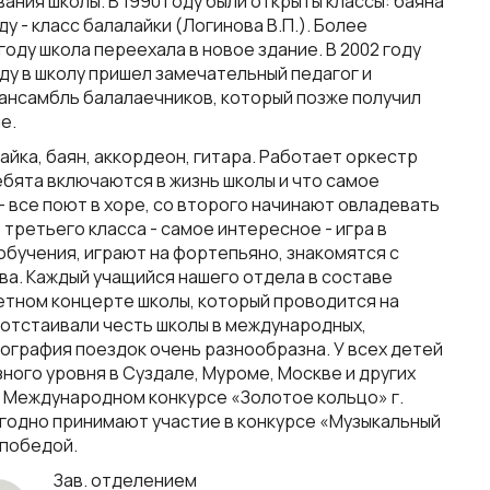
ия школы. В 1990 году были открыты классы: баяна
оду - класс балалайки (Логинова В.П.). Более
году школа переехала в новое здание. В 2002 году
ду в школу пришел замечательный педагог и
 ансамбль балалаечников, который позже получил
е.
йка, баян, аккордеон, гитара. Работает оркестр
ебята включаются в жизнь школы и что самое
- все поют в хоре, со второго начинают овладевать
третьего класса - самое интересное - игра в
обучения, играют на фортепьяно, знакомятся с
ва. Каждый учащийся нашего отдела в составе
етном концерте школы, который проводится на
отстаивали честь школы в международных,
еография поездок очень разнообразна. У всех детей
ного уровня в Суздале, Муроме, Москве и других
в Международном конкурсе «Золотое кольцо» г.
егодно принимают участие в конкурсе «Музыкальный
 победой.
Зав. отделением