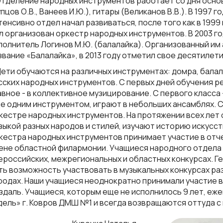
деление народных инструментов работает со дня основан
упцов О.В., Ванеев И.Ю.), гитары (Великанов В.В.). В 1997 г
тенсивно отдел начал развиваться, после того как в 1999 
л организован оркестр народных инструментов. В 2003 го
полнитель Логинов М.Ю. (балалайка). Организованный им
звание «Балалайка», в 2013 году отметил свое десятилети
ти обучаются на различных инструментах: домра, балала
сских народных инструментов. С первых дней обучения р
авное - в коллективное музицирование. С первого класса 
е одним инструментом, играют в небольших ансамблях. С 
кестре народных инструментов. На протяжении всех лет 
зыкой разных народов и стилей, изучают историю искусст
кестра народных инструментов принимает участие в отч
ене областной филармонии. Учащиеся народного отдела 
ероссийских, межрегиональных и областных конкурсах. Г
ть возможность участвовать в музыкальных конкурсах раз
родах. Наши учащиеся неоднократно принимали участие 
здаль. Учащиеся, которым еще не исполнилось 9 лет, еж
дель» г. Ковров ДМШ №1 и всегда возвращаются оттуда с