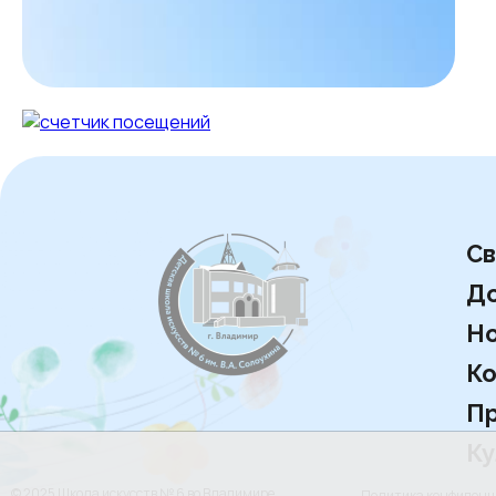
Св
Д
Но
Ко
Пр
Ку
© 2025 Школа искусств № 6 во Владимире
Политика конфиден