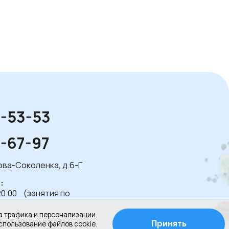
1-53-53
1-67-97
лова-Соколенка, д.6-Г
:
20.00 (занятия по
а трафика и персонализации.
истрации школы:
Принять
спользование файлов cookie.