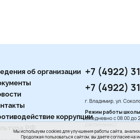
+7 (4922) 3
едения об организации
окументы
+7 (4922) 3
вости
г. Владимир, ул. Соко
нтакты
Режим работы школы
отиводействие коррупции
ежедневно с 08.00 до 
расписанию)
льтура РФ
Мы используем cookies для улучшения работы сайта, анализ
Режим работы админ
Продолжая пользоваться сайтом, вы даете согласие на и
циальности