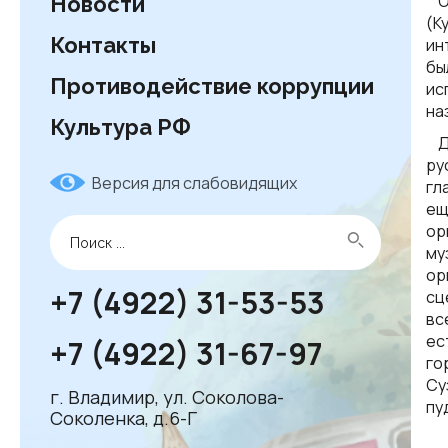
От
Новости
(К
Контакты
ин
бы
Противодействие коррупции
ис
на
Культура РФ
Де
ру
Версия для слабовидящих
гл
ещ
ор
му
ор
+7 (4922) 31-53-53
сц
вс
ес
+7 (4922) 31-67-97
го
Су
г. Владимир, ул. Соколова-
пу
Соколенка, д.6-Г