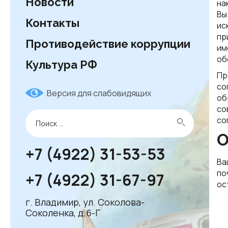
Новости
на
Вы
Контакты
ис
пр
Противодействие коррупции
им
об
Культура РФ
Пр
со
Версия для слабовидящих
об
со
со
О
+7 (4922) 31-53-53
Ва
по
+7 (4922) 31-67-97
ос
г. Владимир, ул. Соколова-
Соколенка, д.6-Г