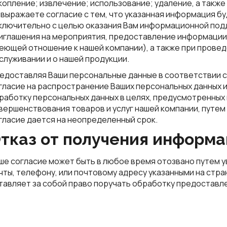
копление; извлечение; использование; удаление, а такж
 выражаете согласие с тем, что указанная информация б
ключительно с целью оказания Вам информационной подде
иглашения на мероприятия, предоставление информации о
еющей отношение к нашей компании), а также при прове
служивании и о нашей продукции.
едоставляя Ваши персональные данные в соответствии с
гласие на распространение Ваших персональных данных 
работку персональных данных в целях, предусмотренных 
вершенствования товаров и услуг нашей компании, путем
гласие дается на неопределенный срок.
тказ от получения информа
ше согласие может быть в любое время отозвано путем 
чты, телефону, или почтовому адресу указанными на стра
тавляет за собой право поручать обработку предоставл