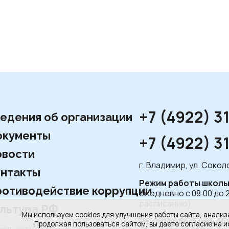
+7 (4922) 3
едения об организации
окументы
+7 (4922) 3
вости
г. Владимир, ул. Соко
нтакты
Режим работы школы
отиводействие коррупции
ежедневно с 08.00 до 
расписанию)
льтура РФ
Мы используем cookies для улучшения работы сайта, анализ
Режим работы админ
Продолжая пользоваться сайтом, вы даете согласие на и
циальности