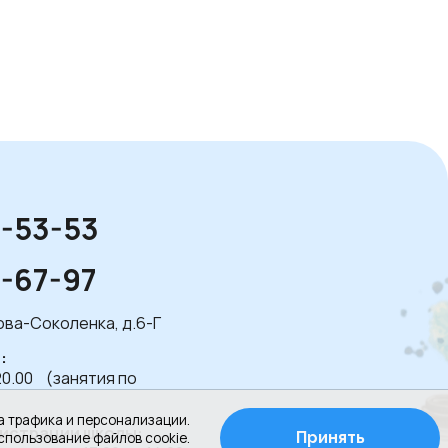
1-53-53
1-67-97
лова-Соколенка, д.6-Г
:
20.00 (занятия по
а трафика и персонализации.
истрации школы:
Принять
спользование файлов cookie.