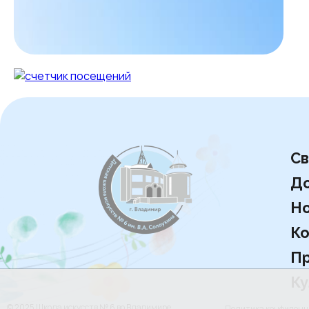
Св
Д
Но
Ко
Пр
Ку
© 2025 Школа искусств № 6 во Владимире
Политика конфиден