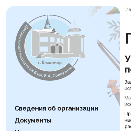
Гл
У
п
За
ис
Мы
ис
Сведения об организации
Пр
Документы
на
ра