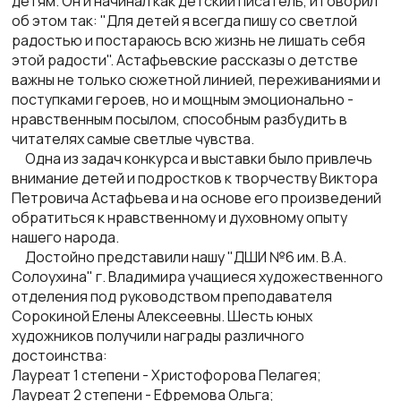
детям. Он и начинал как детский писатель, и говорил
об этом так: "Для детей я всегда пишу со светлой
радостью и постараюсь всю жизнь не лишать себя
этой радости". Астафьевские рассказы о детстве
важны не только сюжетной линией, переживаниями и
поступками героев, но и мощным эмоционально -
нравственным посылом, способным разбудить в
читателях самые светлые чувства.
Одна из задач конкурса и выставки было привлечь
внимание детей и подростков к творчеству Виктора
Петровича Астафьева и на основе его произведений
обратиться к нравственному и духовному опыту
нашего народа.
Достойно представили нашу "ДШИ №6 им. В.А.
Солоухина" г. Владимира учащиеся художественного
отделения под руководством преподавателя
Сорокиной Елены Алексеевны. Шесть юных
художников получили награды различного
достоинства:
Лауреат 1 степени - Христофорова Пелагея;
Лауреат 2 степени - Ефремова Ольга;