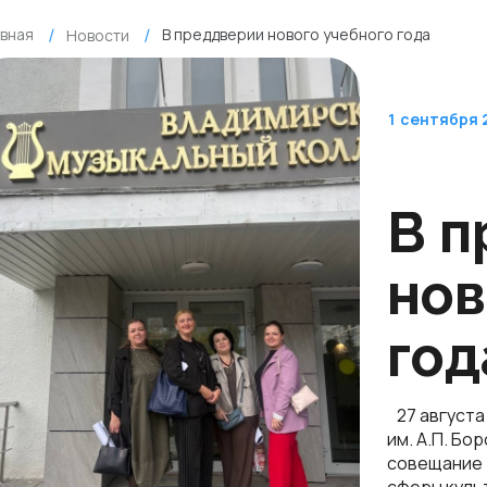
авная
В преддверии нового учебного года
Новости
1
сентября 
В п
нов
год
27 августа
им. А.П. Б
совещание 