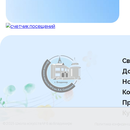
Св
Д
Но
Ко
Пр
Ку
© 2025 Школа искусств № 6 во Владимире
Политика конфиден