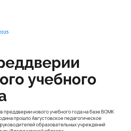
2025
реддверии
ого учебного
а
 в преддверии нового учебного года на базе ВОМК
ородина прошло Августовское педагогическое
руководителей образовательных учреждений