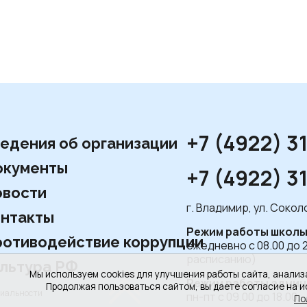
+7 (4922) 3
едения об организации
окументы
+7 (4922) 3
вости
г. Владимир, ул. Соко
нтакты
Режим работы школы
отиводействие коррупции
ежедневно с 08.00 до 
расписанию)
льтура РФ
Мы используем cookies для улучшения работы сайта, анализ
Режим работы админ
Продолжая пользоваться сайтом, вы даете согласие на и
циальности
пн-пт с 09.00 до 18.00,
По