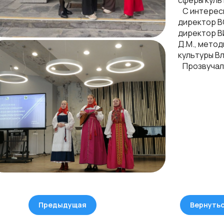
сферы куль
С интересн
директор В
директор В
Д.М., мето
культуры В
Прозвучали
Предыдущая
Вернуть