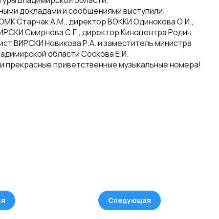
туры Владимирской области.
ыми докладами и сообщениями выступили:
ОМК Старчак А.М., директор ВОККИ Одинокова О.И.,
ИРСКИ Смирнова С.Г., директор Киноцентра Родин
дист ВИРСКИ Новикова Р.А. и заместитель министра
ладимирской области Соскова Е.И.
 прекрасные приветственные музыкальные номера!
ся
Следующая