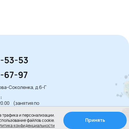
1-53-53
1-67-97
лова-Соколенка, д.6-Г
:
20.00 (занятия по
а трафика и персонализации.
истрации школы:
Принять
спользование файлов cookie.
 перерыв с 13.00 до 14.00
Создание сайта
литика конфиденциальности