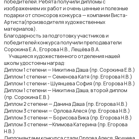
победителей. Ребята получили дипломы с
изображением их работ и очень ценные и полезные
подарки от спонсоров конкурса — компании Виста-
Артиста(производителя художественных
материалов).
Благодарность за подготовку участников и
победителей конкурса получили преподаватели
Сорокина Е.А., Егорова Н.В., Лещёва В.А.
Учащиеся художественного отделения нашей
школы удостоены наград:
Диплом 1 степени — Никитина Даша (пр. Сорокина Е.В.)
Диплом 1 степени — Семенова Катя (пр. Егорова Н.В.)
Диплом 1 степени - Шуянцева София (пр. Егорова Н.В.)
Диплом 1 степени — Никитина Даша, второй диплом
(пр. Сорокина Е.В.)
Диплом 2 степени — Данина Даша (пр. Егорова Н.В.)
Диплом 3 степени — Орлова Алеся (пр. Егорова Н.В.)
Диплом 3 степени — Борисова Вика (пр. Егорова Н.В.)
Диплом 3 степени —Климова Катерина (пр. Егорова
Н.В.)
Дипломантами конкурса стали Орлова Алеся, Якушева