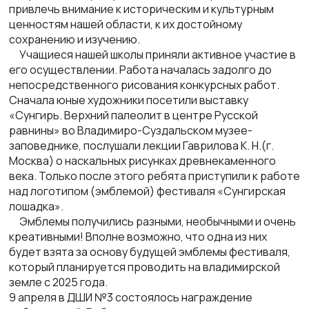
привлечь внимание к историческим и культурным
ценностям нашей области, к их достойному
сохранению и изучению.
Учащиеся нашей школы приняли активное участие в
его
осуществлении. Работа началась задолго до
непосредственного рисования конкурсных работ.
Сначала юные художники посетили выставку
«Сунгирь. Верхний палеолит в центре Русской
равнины» во Владимиро-Суздальском музее-
заповеднике, послушали лекции Гаврилова К. Н.(г.
Москва) о наскальных рисунках древнекаменного
века. Только после этого ребята приступили к работе
над логотипом (эмблемой) фестиваля «Сунгирская
лошадка».
Эмблемы получились разными, необычными и очень
креативными! Вполне возможно, что одна из них
будет взята за основу будущей эмблемы фестиваля,
который планируется проводить на владимирской
земле с 2025 года.
9 апреля в ДШИ №3 состоялось награждение