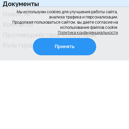
Документы
Мы используем cookies для улучшения работы сайта,
Новости
анализа трафика и персонализации.
Продолжая пользоваться сайтом, вы даете согласие на
Контакты
использование файлов cookie.
Политика конфиденциальности
Противодействие коррупции
Культура РФ
Принять
+7 (4922) 31-53-53
+7 (4922) 31-67-97
г. Владимир, ул. Соколова-Соколенка, д.6-Г
Режим работы школы:
ежедневно с 08.00 до 20.00 (занятия по
расписанию)
Режим работы администрации школы: