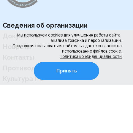
Сведения об организации
Документы
Мы используем cookies для улучшения работы сайта,
анализа трафика и персонализации.
Новости
Продолжая пользоваться сайтом, вы даете согласие на
использование файлов cookie.
Контакты
Политика конфиденциальности
Противодействие коррупции
Принять
Культура РФ
+7 (4922) 31-53-53
+7 (4922) 31-67-97
г. Владимир, ул. Соколова-Соколенка, д.6-Г