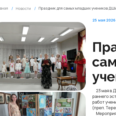
авная
Праздник для самых младших учеников ДШ
Новости
25
мая 2026
Пра
са
уч
23 мая в 
раннего эс
работ учен
(преп. Тере
Мероприяти