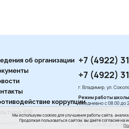
+7 (4922) 3
едения об организации
окументы
+7 (4922) 3
вости
г. Владимир, ул. Соко
нтакты
Режим работы школы
отиводействие коррупции
ежедневно с 08.00 до 
расписанию)
льтура РФ
Мы используем cookies для улучшения работы сайта, анализ
Режим работы админ
Продолжая пользоваться сайтом, вы даете согласие на и
циальности
пн-пт с 09.00 до 18.00,
По