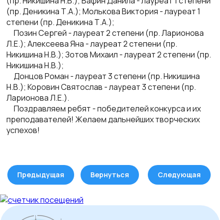
(пр. Никишина Н.В.); Вафин Данила - лауреат 1 степени
(пр. Деникина Т.А.); Молькова Виктория - лауреат 1
степени (пр. Деникина Т.А.);
Позин Сергей - лауреат 2 степени (пр. Ларионова
Л.Е.); Алексеева Яна - лауреат 2 степени (пр.
Никишина Н.В.); Зотов Михаил - лауреат 2 степени (пр.
Никишина Н.В.);
Донцов Роман - лауреат 3 степени (пр. Никишина
Н.В.); Коровин Святослав - лауреат 3 степени (пр.
Ларионова Л.Е.).
Поздравляем ребят - победителей конкурса и их
преподавателей! Желаем дальнейших творческих
успехов!
Предыдущая
Вернуться
Следующая