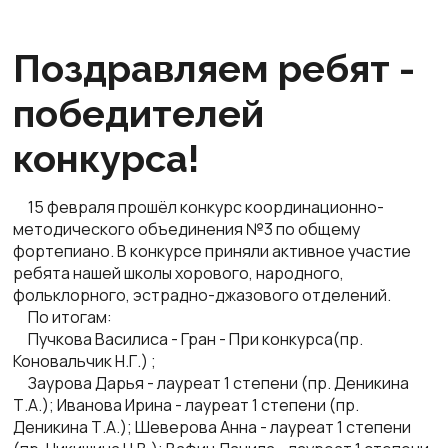
Поздравляем ребят -
победителей
конкурса!
15 февраля прошёл конкурс координационно-
методического объединения №3 по общему
фортепиано. В конкурсе приняли активное участие
ребята нашей школы хорового, народного,
фольклорного, эстрадно-джазового отделений.
По итогам:
Пучкова Василиса - Гран - При конкурса(пр.
Коновальчик Н.Г.) ;
Заурова Дарья - лауреат 1 степени (пр. Деникина
Т.А.); Иванова Ирина - лауреат 1 степени (пр.
Деникина Т.А.); Шеверова Анна - лауреат 1 степени