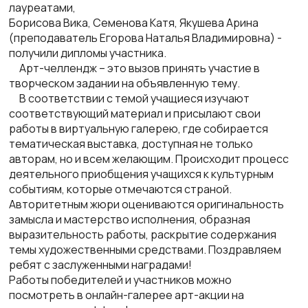
лауреатами,
Борисова Вика, Семенова Катя, Якушева Арина
(преподаватель Егорова Наталья Владимировна) -
получили дипломы участника.
Арт-челлендж – это вызов принять участие в
творческом задании на объявленную тему.
В соответствии с темой учащиеся изучают
соответствующий материал и присылают свои
работы в виртуальную галерею, где собирается
тематическая выставка, доступная не только
авторам, но и всем желающим. Происходит процесс
деятельного приобщения учащихся к культурным
событиям, которые отмечаются страной.
Авторитетным жюри оцениваются оригинальность
замысла и мастерство исполнения, образная
выразительность работы, раскрытие содержания
темы художественными средствами. Поздравляем
ребят с заслуженными наградами!
Работы победителей и участников можно
посмотреть в онлайн-галерее арт-акции на