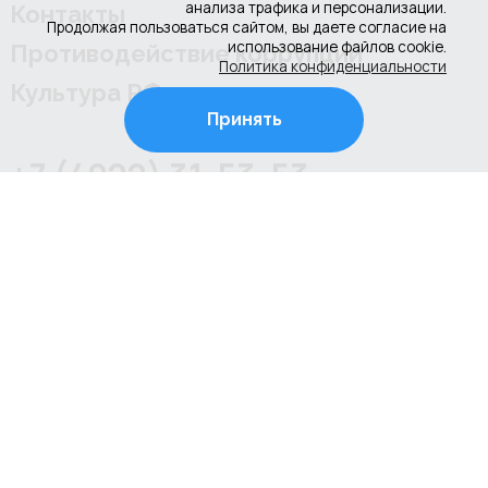
анализа трафика и персонализации.
Контакты
Продолжая пользоваться сайтом, вы даете согласие на
использование файлов cookie.
Противодействие коррупции
Политика конфиденциальности
Культура РФ
Принять
+7 (4922) 31-53-53
+7 (4922) 31-67-97
г. Владимир, ул. Соколова-Соколенка, д.6-Г
Режим работы школы:
ежедневно с 08.00 до 20.00 (занятия по
расписанию)
Режим работы администрации школы:
пн-пт с 09.00 до 18.00, перерыв с 13.00 до 14.00