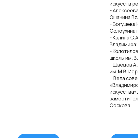
искусств р
- Алексеева
Ошанина Вя
- Богушева 
Солоухина 
- Калина С.
Владимира;
- Колотило
школы им. В
- Швецов А
им. М.В. Ио
Вела сове
«Владимирс
искусства»
заместител
Соскова.