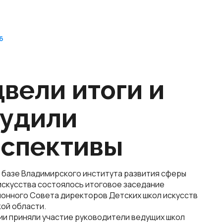
6
вели итоги и
судили
рспективы
 базе Владимирского института развития сферы
 искусства состоялось итоговое заседание
онного Совета директоров Детских школ искусств
ой области.
ии приняли участие руководители ведущих школ