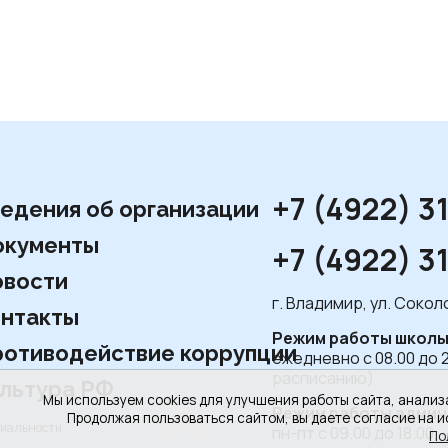
+7 (4922) 3
едения об организации
окументы
+7 (4922) 3
вости
г. Владимир, ул. Соко
нтакты
Режим работы школы
отиводействие коррупции
ежедневно с 08.00 до 
расписанию)
льтура РФ
Мы используем cookies для улучшения работы сайта, анализ
Режим работы админ
Продолжая пользоваться сайтом, вы даете согласие на и
циальности
пн-пт с 09.00 до 18.00,
По