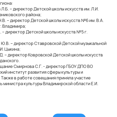
егиона:
 Л.Б. – директор Детской школы искусств им. Л.И.
зниковского района;
Н.В. – директор Детской школы искусств №6 им. В.А.
г. Владимира;
А. – директор Детской школы искусств №5 г.
в Ю.В. – директор Ставровской Детской музыкальной
.И. Цыкина;
.Д. – директор Ковровской Детской школы искусств
рданского.
щание Смирнова С.Г. - директор ГБОУ ДПО ВО
кий институт развития сферы культуры и
. Также в работе совещания приняла участие
ь министра культуры Владимирской области Е.И.