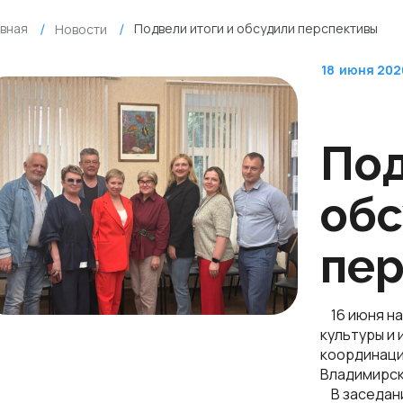
авная
Подвели итоги и обсудили перспективы
Новости
18
июня 202
Под
об
пе
16 июня на
культуры и
координаци
Владимирск
В заседан