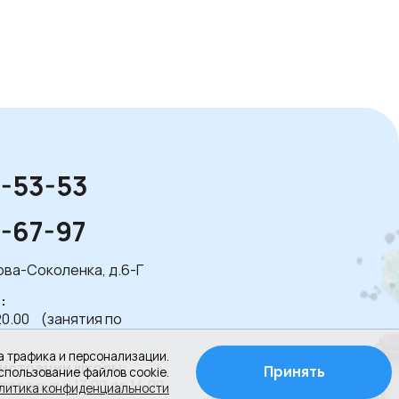
1-53-53
1-67-97
лова-Соколенка, д.6-Г
:
20.00 (занятия по
а трафика и персонализации.
истрации школы:
Принять
спользование файлов cookie.
 перерыв с 13.00 до 14.00
Создание сайта
литика конфиденциальности