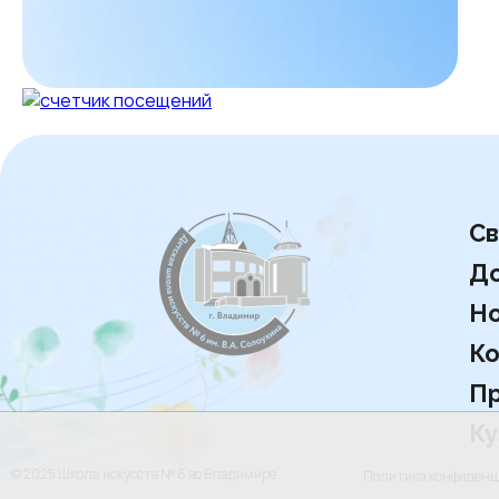
Св
Д
Но
Ко
Пр
Ку
© 2025 Школа искусств № 6 во Владимире
Политика конфиден