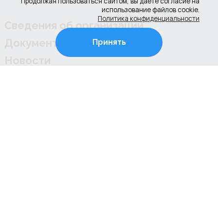
Продолжая пользоваться сайтом, вы даете согласие на
использование файлов cookie.
Политика конфиденциальности
Сведения об организации
Документы
Принять
Новости
Контакты
Противодействие коррупции
Культура РФ
+7 (4922) 31-53-53
+7 (4922) 31-67-97
г. Владимир, ул. Соколова-Соколенка, д.6-Г
Режим работы школы: