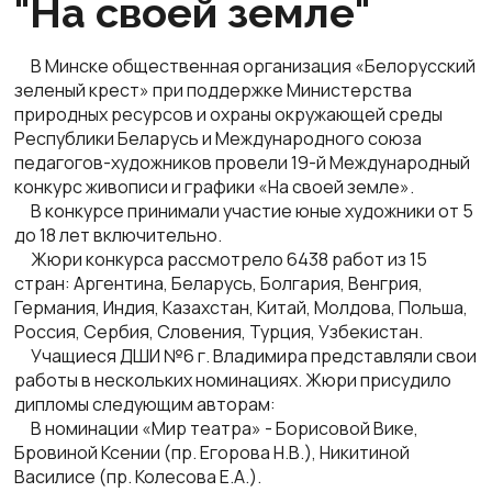
"На своей земле"
В Минске общественная организация «Белорусский
зеленый крест» при поддержке Министерства
природных ресурсов и охраны окружающей среды
Республики Беларусь и Международного союза
педагогов-художников провели 19-й Международный
конкурс живописи и графики «На своей земле».
В конкурсе принимали участие юные художники от 5
до 18 лет включительно.
Жюри конкурса рассмотрело 6438 работ из 15
стран: Аргентина, Беларусь, Болгария, Венгрия,
Германия, Индия, Казахстан, Китай, Молдова, Польша,
Россия, Сербия, Словения, Турция, Узбекистан.
Учащиеся ДШИ №6 г. Владимира представляли свои
работы в нескольких номинациях. Жюри присудило
дипломы следующим авторам:
В номинации «Мир театра» - Борисовой Вике,
Бровиной Ксении (пр. Егорова Н.В.), Никитиной
Василисе (пр. Колесова Е.А.).