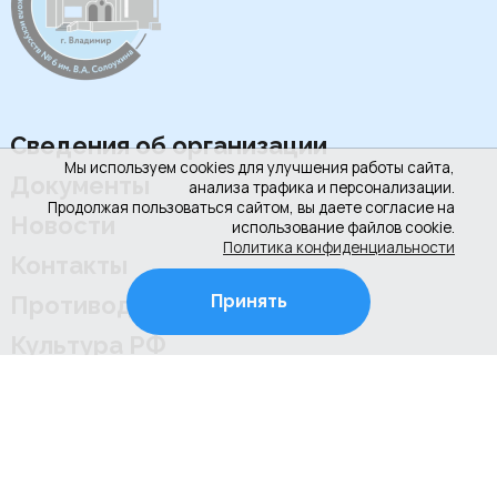
Сведения об организации
Мы используем cookies для улучшения работы сайта,
Документы
анализа трафика и персонализации.
Продолжая пользоваться сайтом, вы даете согласие на
Новости
использование файлов cookie.
Политика конфиденциальности
Контакты
Принять
Противодействие коррупции
Культура РФ
+7 (4922) 31-53-53
+7 (4922) 31-67-97