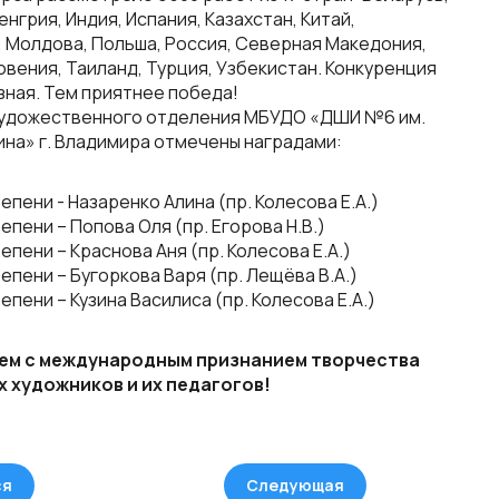
енгрия, Индия, Испания, Казахстан, Китай,
, Молдова, Польша, Россия, Северная Македония,
овения, Таиланд, Турция, Узбекистан. Конкуренция
зная. Тем приятнее победа!
удожественного отделения МБУДО «ДШИ №6 им.
ина» г. Владимира отмечены наградами:
епени - Назаренко Алина (пр. Колесова Е.А.)
епени – Попова Оля (пр. Егорова Н.В.)
епени – Краснова Аня (пр. Колесова Е.А.)
епени – Бугоркова Варя (пр. Лещёва В.А.)
епени – Кузина Василиса (пр. Колесова Е.А.)
ем с международным признанием творчества
 художников и их педагогов!
ся
Следующая