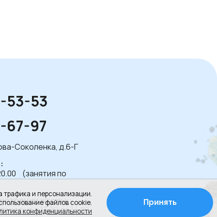
1-53-53
1-67-97
лова-Соколенка, д.6-Г
:
20.00 (занятия по
а трафика и персонализации.
истрации школы:
Принять
спользование файлов cookie.
 перерыв с 13.00 до 14.00
Создание сайта
литика конфиденциальности