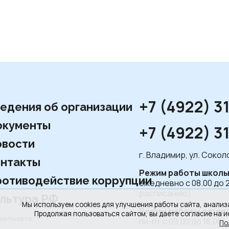
+7 (4922) 3
едения об организации
окументы
+7 (4922) 3
вости
г. Владимир, ул. Соко
нтакты
Режим работы школы
отиводействие коррупции
ежедневно с 08.00 до 
расписанию)
льтура РФ
Мы используем cookies для улучшения работы сайта, анализ
Режим работы админ
Продолжая пользоваться сайтом, вы даете согласие на и
циальности
пн-пт с 09.00 до 18.00,
По