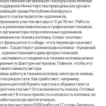
бщественная организация «Белорусский зеленый
 поддержке Министерства природных ресурсов и
ужающей среды Республики Беларусь и
ного союза педагогов-художников.
принимали участие авторы от 5 до 18 лет. Работы
ь в различных живописных и графических техниках.
о организаторы попросили юных художников
нимание на технику коллажа. Слово «коллаж»
т французского collage, что в переводе означает
ние». Существуют разные виды коллажа – бумажный,
, художественный и даже флористический.
, наслаивать и соединять в технике коллажа можно
разные по фактуре материалы. Главное, чтобы это
овало замыслу автора.
аешь работу в технике коллажа, никогда не знаешь,
ся в результате. Как сработают, например,
разноцветной бумаги, картона и обрывки газет в
кретном случае? Это возможность поиска. Готовых
ний нет! В этом и прелесть и сложность коллажа, но
работы всегда притягательно.
рса рассмотрело 6500 работ из 17 стран: Беларусь,