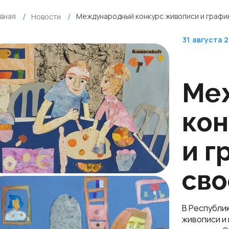
авная
Международный конкурс живописи и график
Новости
31
августа 
Ме
кон
и г
сво
В Республи
живописи и