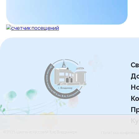
Св
Д
Но
Ко
Пр
Ку
© 2025 Школа искусств № 6 во Владимире
Политика конфиден