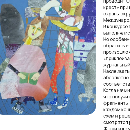
проводит О
крест» при
охраны окр
Международ
В конкурсе 
выполнялис
Но особенн
обратить в
произошло о
«приклеива
журнальный
Наклеивать
абсолютно 
соответств
Когда начин
что получит
фрагменты 
каждом кон
схем и реше
смотрятся 
Жюри конку