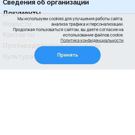
Сведения об организации
Документы
Мы используем cookies для улучшения работы сайта,
Новости
анализа трафика и персонализации.
Продолжая пользоваться сайтом, вы даете согласие на
Контакты
использование файлов cookie.
Политика конфиденциальности
Противодействие коррупции
Принять
Культура РФ
+7 (4922) 31-53-53
+7 (4922) 31-67-97
г. Владимир, ул. Соколова-Соколенка, д.6-Г
Режим работы школы:
ежедневно с 08.00 до 20.00 (занятия по
расписанию)