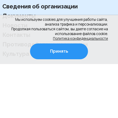
Сведения об организации
Документы
Мы используем cookies для улучшения работы сайта,
Новости
анализа трафика и персонализации.
Продолжая пользоваться сайтом, вы даете согласие на
Контакты
использование файлов cookie.
Политика конфиденциальности
Противодействие коррупции
Принять
Культура РФ
+7 (4922) 31-53-53
+7 (4922) 31-67-97
г. Владимир, ул. Соколова-Соколенка, д.6-Г
Режим работы школы:
ежедневно с 08.00 до 20.00 (занятия по