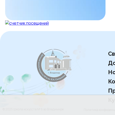
Св
Д
Но
Ко
Пр
Ку
© 2025 Школа искусств № 6 во Владимире
Политика конфиден