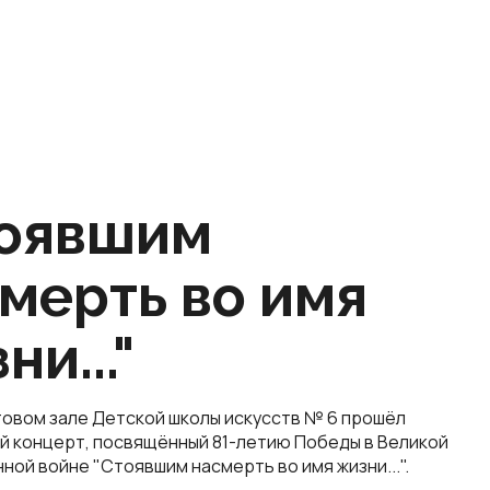
тоявшим
мерть во имя
ни..."
товом зале Детской школы искусств № 6 прошёл
й концерт, посвящённый 81-летию Победы в Великой
ой войне "Стоявшим насмерть во имя жизни...".