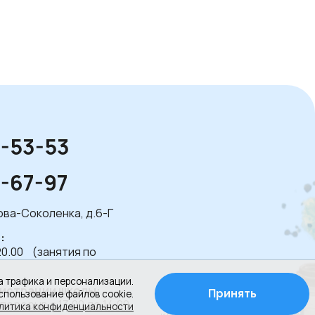
1-53-53
1-67-97
лова-Соколенка, д.6-Г
:
20.00 (занятия по
а трафика и персонализации.
истрации школы:
Принять
спользование файлов cookie.
 перерыв с 13.00 до 14.00
Создание сайта
литика конфиденциальности