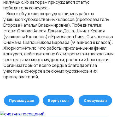
из лучших. Их авторам присуждался статус
победителя конкурса.
Высокой уценки жюри удостоились работы
учащихся художественных классов (преподаватель
Егорова Наталья Владимировна). Победителями
стали: Орлова Алеся, Данина Даша, Шмидт Ксения
(учащиеся 5 классов) и Ермолаева Лиля, Овсянникова
Снежана, Шапошникова Варвара (учащиеся 9 класса).
Жюри отметило, что работы, присланные на финал
конкурса, действительно были пропитаны пасхальным
светом, в них много мудрости, радости и благодати!
Организаторы от всего сердца благодарят за
участие в конкурсе всех юных художников и их
преподавателей.
Предыдущая
Вернуться
Следующая