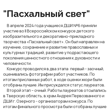
"Пасхальный свет"
В апреле 2024 года учащиеся ДШИ №6 приняли
участие во II Всероссийском конкурсе детского
изобразительного и декоративно-прикладного
творчества «Пасхальный свет». Он был направлен на
изучение, сохранение и развитие православных и
культурных традиций, развитие у подрастающего
поколения ценностного отношения к духовности и
человечности.
Конкурс проводился в два этапа: первый - заочный,
оценивались фотографии работ участников. По
итогам присланных работ, в ходе оценки жюри были
отобраны лучшие. Им присуждался статус лауреатов.
Второй этап – очный. Работы лауреатов отсылались
в Тверскую область, в храм Андрея Первозванного и
ДШИ г. Озерного - организаторам конкурса. По
итогам финального просмотра были отобраны лучшие