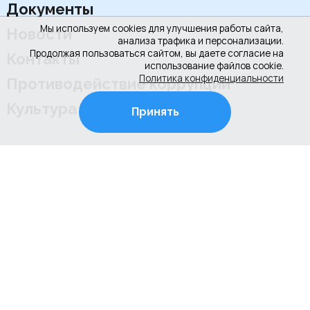
Документы
Мы используем cookies для улучшения работы сайта,
Новости
анализа трафика и персонализации.
Продолжая пользоваться сайтом, вы даете согласие на
Контакты
использование файлов cookie.
Политика конфиденциальности
Противодействие коррупции
Культура РФ
Принять
+7 (4922) 31-53-53
+7 (4922) 31-67-97
г. Владимир, ул. Соколова-Соколенка, д.6-Г
Режим работы школы:
ежедневно с 08.00 до 20.00 (занятия по
расписанию)
Режим работы администрации школы: