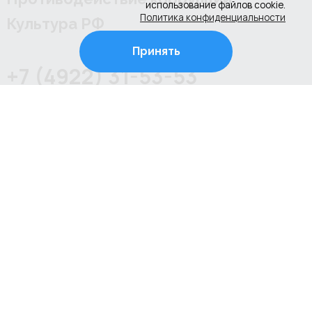
использование файлов cookie.
Политика конфиденциальности
Культура РФ
Принять
+7 (4922) 31-53-53
+7 (4922) 31-67-97
г. Владимир, ул. Соколова-Соколенка, д.6-Г
Режим работы школы:
ежедневно с 08.00 до 20.00 (занятия по
расписанию)
Режим работы администрации школы:
пн-пт с 09.00 до 18.00, перерыв с 13.00 до 14.00
© 2025 Школа искусств № 6 во Владимире