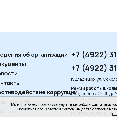
+7 (4922) 3
едения об организации
окументы
+7 (4922) 3
вости
г. Владимир, ул. Соко
нтакты
Режим работы школы
отиводействие коррупции
ежедневно с 08.00 до 
расписанию)
льтура РФ
Мы используем cookies для улучшения работы сайта, анализ
Режим работы админ
Продолжая пользоваться сайтом, вы даете согласие на и
циальности
пн-пт с 09.00 до 18.00,
По