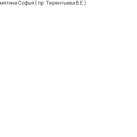
амятина Софья ( пр. Терентьева В.Е.)