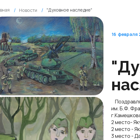
авная
"Духовное наследие"
Новости
16
февраля 
"Ду
нас
Поздравляе
им. Б.Ф. Ф
г.Камешков
2 место- Як
2 место - Я
3 место - Д