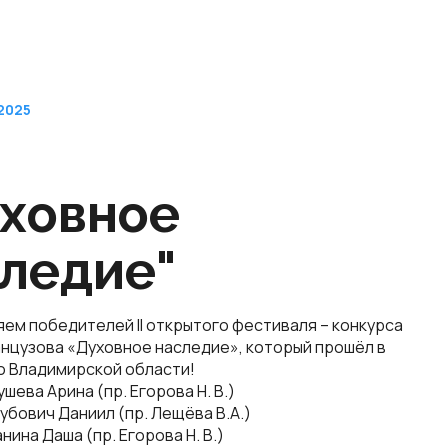
2025
ховное
ледие"
м победителей II открытого фестиваля – конкурса
ранцузова «Духовное наследие», который прошёл в
о Владимирской области!
ушева Арина (пр. Егорова Н. В.)
кубович Даниил (пр. Лещёва В.А.)
анина Даша (пр. Егорова Н. В.)