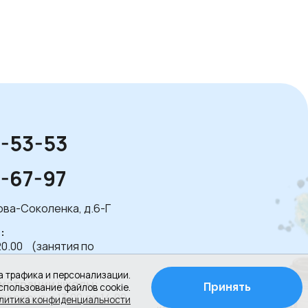
1-53-53
1-67-97
лова-Соколенка, д.6-Г
:
20.00 (занятия по
а трафика и персонализации.
истрации школы:
Принять
спользование файлов cookie.
 перерыв с 13.00 до 14.00
Создание сайта
литика конфиденциальности