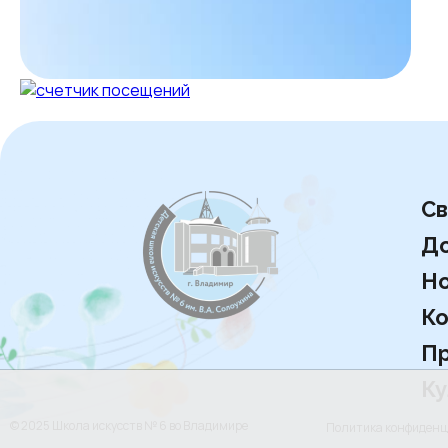
Св
Д
Но
Ко
Пр
Ку
© 2025 Школа искусств № 6 во Владимире
Политика конфиден