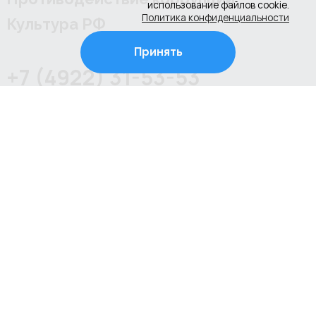
использование файлов cookie.
Политика конфиденциальности
Культура РФ
Принять
+7 (4922) 31-53-53
+7 (4922) 31-67-97
г. Владимир, ул. Соколова-Соколенка, д.6-Г
Режим работы школы:
ежедневно с 08.00 до 20.00 (занятия по
расписанию)
Режим работы администрации школы:
пн-пт с 09.00 до 18.00, перерыв с 13.00 до 14.00
© 2025 Школа искусств № 6 во Владимире